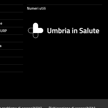
Numeri utili
ne
- URP
a