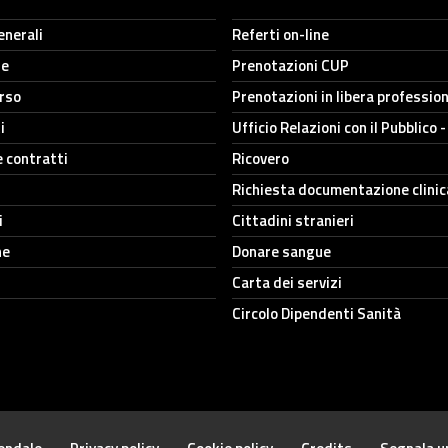
enerali
Referti on-line
ne
Prenotazioni CUP
orso
Prenotazioni in libera professio
i
Ufficio Relazioni con il Pubblico 
e contratti
Ricovero
Richiesta documentazione clinic
i
Cittadini stranieri
he
Donare sangue
Carta dei servizi
Circolo Dipendenti Sanità