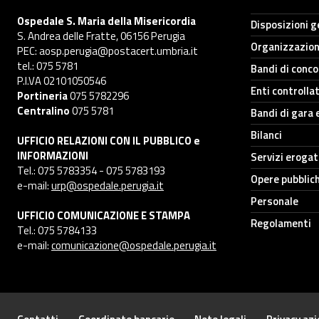
Ospedale S. Maria della Misericordia
Disposizioni g
S. Andrea delle Fratte, 06156 Perugia
Organizzazio
PEC: aosp.perugia@postacert.umbria.it
tel.: 075 5781
Bandi di conc
P.I.VA 02101050546
Enti controllat
Portineria
075 5782296
Centralino
075 5781
Bandi di gara 
Bilanci
UFFICIO RELAZIONI CON IL PUBBLICO e
INFORMAZIONI
Servizi erogat
Tel.: 075 5783354 - 075 5783193
Opere pubblic
e-mail:
urp@ospedale.perugia.it
Personale
UFFICIO COMUNICAZIONE E STAMPA
Regolamenti
Tel.: 075 5784133
e-mail:
comunicazione@ospedale.perugia.it