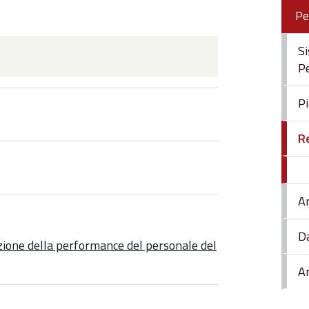
Pe
Si
P
P
R
A
Da
zione della performance del personale del
Ar