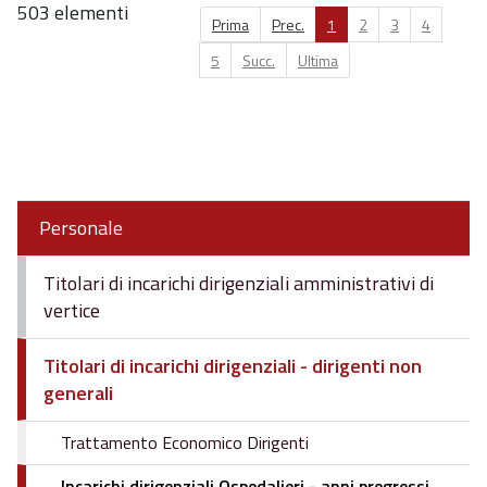
503 elementi
Prima
Prec.
1
2
3
4
5
Succ.
Ultima
Personale
Titolari di incarichi dirigenziali amministrativi di
vertice
Titolari di incarichi dirigenziali - dirigenti non
generali
Trattamento Economico Dirigenti
Incarichi dirigenziali Ospedalieri - anni pregressi