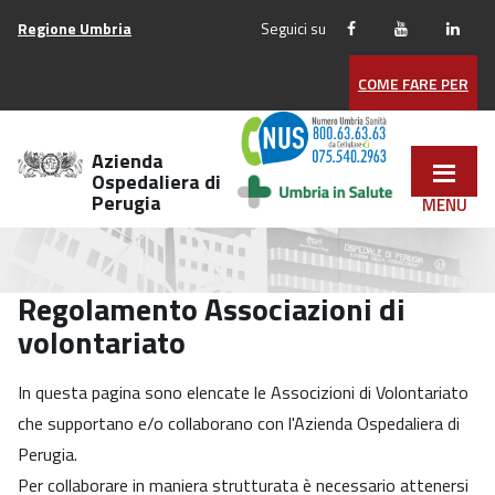
Vai
Regione Umbria
Seguici su
ai
contenuti
COME FARE PER
Vai
al
menu
Azienda
di
Ospedaliera di
Perugia
navigazione
Vai
al
footer
Regolamento Associazioni di
volontariato
In questa pagina sono elencate le Associzioni di Volontariato
che supportano e/o collaborano con l'Azienda Ospedaliera di
Perugia.
Per collaborare in maniera strutturata è necessario attenersi