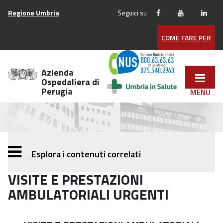
Vai
Regione Umbria
Seguici su
ai
contenuti
COME FARE PER
Vai
al
menu
Azienda
di
Ospedaliera di
Perugia
navigazione
Vai
al
footer
Esplora i contenuti correlati
VISITE E PRESTAZIONI
AMBULATORIALI URGENTI